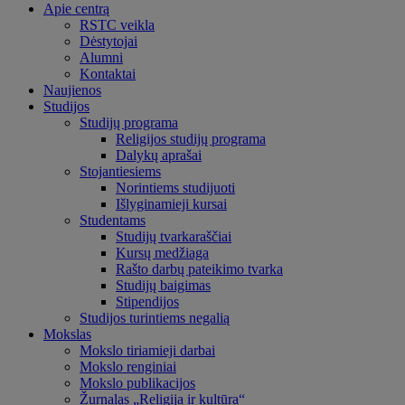
Apie centrą
RSTC veikla
Dėstytojai
Alumni
Kontaktai
Naujienos
Studijos
Studijų programa
Religijos studijų programa
Dalykų aprašai
Stojantiesiems
Norintiems studijuoti
Išlyginamieji kursai
Studentams
Studijų tvarkaraščiai
Kursų medžiaga
Rašto darbų pateikimo tvarka
Studijų baigimas
Stipendijos
Studijos turintiems negalią
Mokslas
Mokslo tiriamieji darbai
Mokslo renginiai
Mokslo publikacijos
Žurnalas „Religija ir kultūra“