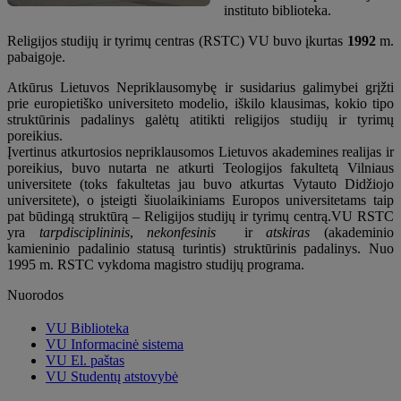
instituto biblioteka.
Religijos studijų ir tyrimų centras (RSTC) VU buvo įkurtas
1992
m.
pabaigoje.
Atkūrus Lietuvos Nepriklausomybę ir susidarius galimybei grįžti
prie europietiško universiteto modelio, iškilo klausimas, kokio tipo
struktūrinis padalinys galėtų atitikti religijos studijų ir tyrimų
poreikius.
Įvertinus atkurtosios nepriklausomos Lietuvos akademines realijas ir
poreikius, buvo nutarta ne atkurti Teologijos fakultetą Vilniaus
universitete (toks fakultetas jau buvo atkurtas Vytauto Didžiojo
universitete), o įsteigti šiuolaikiniams Europos universitetams taip
pat būdingą struktūrą – Religijos studijų ir tyrimų centrą.VU RSTC
yra
tarpdisciplininis
,
nekonfesinis
ir
atskiras
(akademinio
kamieninio padalinio statusą turintis) struktūrinis padalinys. Nuo
1995 m. RSTC vykdoma magistro studijų programa.
Nuorodos
VU Biblioteka
VU Informacinė sistema
VU El. paštas
VU Studentų atstovybė