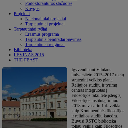
Podoktorantūros stažuotės
Knygos
Projektai
Nacionaliniai projektai
Tarptautiniai projektai
Tarptautiniai ryšiai
Erasmus programa
Tarptautinis bendradarbiavimas
Tarptautiniai renginiai
Biblioteka
LEVINAS 2015
THE FEAST
Įgyvendinant Vilniaus
universiteto 2015–2017 metų
strateginį veiklos planą
Religijos studijų ir tyrimų
centras integruotas į
Filosofijos fakultete įsteigtą
Filosofijos institutą, ir nuo
2018 m. vasario 1 d. veikia
kaip Kontinentinės filosofijos
ir religijos studijų katedra.
Buvusi RSTC biblioteka
toliau veikia kaip Filosofijos