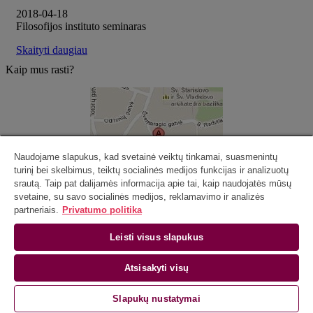
2018-04-18
Filosofijos instituto seminaras
Skaityti daugiau
Kaip mus rasti?
Naudojame slapukus, kad svetainė veiktų tinkamai, suasmenintų
turinį bei skelbimus, teiktų socialinės medijos funkcijas ir analizuotų
srautą. Taip pat dalijamės informacija apie tai, kaip naudojatės mūsų
svetaine, su savo socialinės medijos, reklamavimo ir analizės
partneriais.
Privatumo politika
Universiteto g. 9/1, 105k., Vilnius
Tel. +370 5 268 7189
Leisti visus slapukus
Vilniaus universiteto
Kontinentinės filosofijos ir religijos studijų
katedra | Universiteto g. 9/1, 104, 105 kab., Vilnius, 01513
Atsisakyti visų
El. paštas:
| Tel. +370 5 268 7189
Tinklalapio administratorius
Slapukų nustatymai